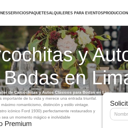
ONES
SERVICIOS
PAQUETES
ALQUILERES PARA EVENTOS
PRODUCCION
rcochitas y Aut
 Bodas en Lim
uiler de Carcochitas y Autos Clásicos para Bodas en Lima
 importante de tu vida y merece una entrada triunfal.
Solici
 máximo romanticismo, distinción y estilo vintage.
stro icónico Ford 1930) perfectamente restaurados y
ión sea un momento mágico e inolvidable
to Premium