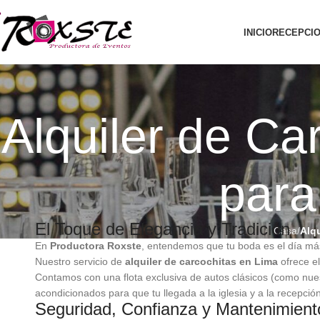
INICIO
RECEPCI
Alquiler de Ca
para
El Toque de Elegancia y Tradición
Casa
Alq
En
Productora Roxste
, entendemos que tu boda es el día más
Nuestro servicio de
alquiler de carcochitas en Lima
ofrece el
Contamos con una flota exclusiva de autos clásicos (como nue
acondicionados para que tu llegada a la iglesia y a la recepc
Seguridad, Confianza y Mantenimien