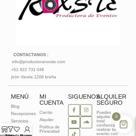
CONTACTANOS :
info@productoraroxste.com
+51 922 731 048
jirón Varela 1208 breña
MENÚ
MI
SIGUENOS
ALQUILER
CUENTA
SEGURO
Blog
Carrito
Puedes
Recepciones
alquilar con
0
Alquiler
Servicios
total
confianza,
Política de
Paquetes
realizar tu
Privacidad
evento con
Alquileres
quileres
Filtros
Lista de deseos
Mi cuenta