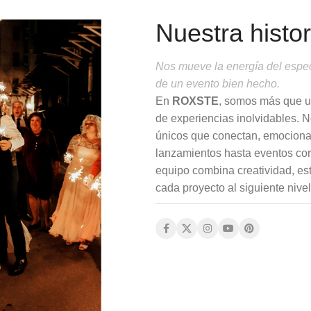
Nuestra histor
Nos mueve la energía del espec
de un evento bien hecho.
En
ROXSTE
, somos más que u
de experiencias inolvidables. 
únicos que conectan, emocionan
lanzamientos hasta eventos cor
equipo combina creatividad, estr
cada proyecto al siguiente nivel