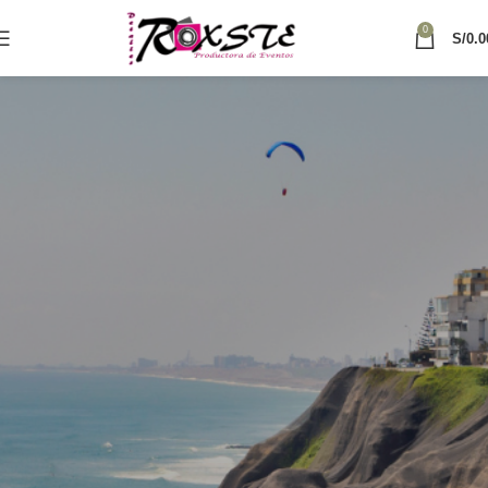
0
S/
0.0