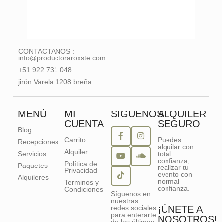
CONTACTANOS :
info@productoraroxste.com
+51 922 731 048
jirón Varela 1208 breña
MENÚ
MI
SIGUENOS
ALQUILER
CUENTA
SEGURO
Blog
Carrito
Puedes
Recepciones
alquilar con
Alquiler
Servicios
total
confianza,
Política de
Paquetes
realizar tu
Privacidad
evento con
Alquileres
normal
Terminos y
confianza.
Condiciones
Síguenos en
nuestras
redes sociales
¡ÚNETE A
para enterarte
NOSOTROS!
de las últimas