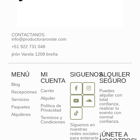
CONTACTANOS :
info@productoraroxste.com
+51 922 731 048
jirón Varela 1208 breña
MENÚ
MI
SIGUENOS
ALQUILER
CUENTA
SEGURO
Blog
Carrito
Puedes
Recepciones
alquilar con
Alquiler
Servicios
total
confianza,
Política de
Paquetes
realizar tu
Privacidad
evento con
Alquileres
normal
Terminos y
confianza.
Condiciones
Síguenos en
nuestras
redes sociales
¡ÚNETE A
para enterarte