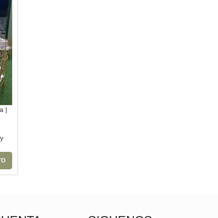
a |
ny
TO