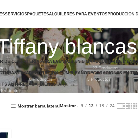
ES
SERVICIOS
PAQUETES
ALQUILERES PARA EVENTOS
PRODUCCION 
 Tiffany blancas
R DE CUBERTERÍA PARA EVENTOS EN LIMA
ALQUILER DE MENAJ
ctos
23 Productos
CTURAS LIMA
DECORACION CUMPLEAÑO
DECORACIONES EN TEN
0 Productos
3 Productos
ITS ANTI-RESACA (BIENESTAR)
 Producto
Mostrar
9
12
18
24
Mostrar barra lateral