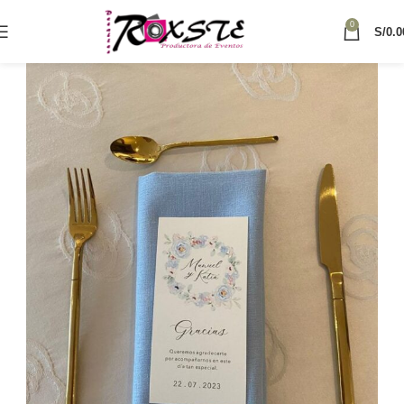
0
S/
0.0