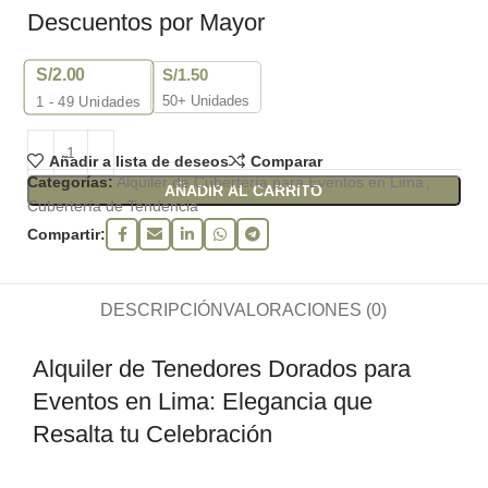
Descuentos por Mayor
S/
2.00
S/
1.50
50+ Unidades
1 - 49
Unidades
Añadir a lista de deseos
Comparar
Categorías:
Alquiler de Cubertería para Eventos en Lima
,
AÑADIR AL CARRITO
Cubertería de Tendencia
Compartir:
DESCRIPCIÓN
VALORACIONES (0)
Alquiler de Tenedores Dorados para
Eventos en Lima: Elegancia que
Resalta tu Celebración