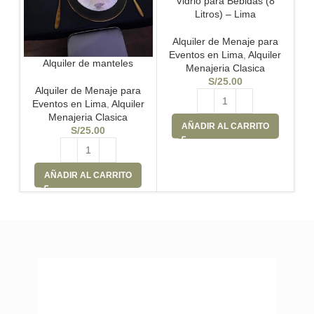
Vidrio para Bebidas (8
A
Litros) – Lima
Alquiler de Menaje para
A
Eventos en Lima
,
Alquiler
Alquiler de manteles
E
Menajeria Clasica
S/
25.00
Alquiler de Menaje para
Eventos en Lima
,
Alquiler
Menajeria Clasica
AÑADIR AL CARRITO
S/
25.00
AÑADIR AL CARRITO