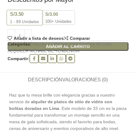
S/
3.50
S/
3.00
100+ Unidades
1 - 99
Unidades
Añadir a lista de deseos
Comparar
Categorías:
Alquiler de Menaje para Eventos en Lima
,
AÑADIR AL CARRITO
ALQUILER MENAJE DE TENDENCIA
Compartir:
DESCRIPCIÓN
VALORACIONES (0)
Haz que tu mesa brille con elegancia gracias a nuestro
servicio de
alquiler de platos de sitio de vidrio con
bolitas doradas en Lima
. Este modelo de 33 cm es la pieza
fundamental para transformar un montaje sencillo en una
mesa de gala sofisticada, siendo el favorito para bodas,
cenas de aniversario y eventos corporativos de alto nivel.