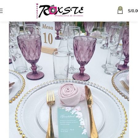
0
S/
0.0