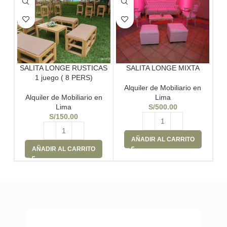
SALITA LONGE RUSTICAS
SALITA LONGE MIXTA
SA
1 juego ( 8 PERS)
Alquiler de Mobiliario en
Alquiler de Mobiliario en
Lima
A
Lima
S/
500.00
S/
150.00
AÑADIR AL CARRITO
AÑADIR AL CARRITO