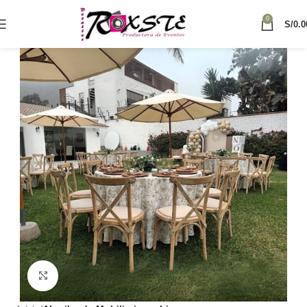
0
S/
0.0
Haga Click para agrandar