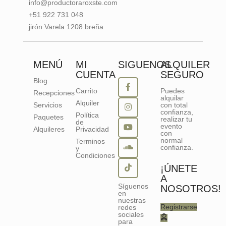
info@productoraroxste.com
+51 922 731 048
jirón Varela 1208 breña
MENÚ
MI
SIGUENOS
ALQUILER
CUENTA
SEGURO
Blog
Carrito
Puedes
Recepciones
alquilar
Alquiler
Servicios
con total
confianza,
Política
Paquetes
realizar tu
de
evento
Alquileres
Privacidad
con
normal
Terminos
confianza.
y
Condiciones
¡ÚNETE
A
Síguenos
NOSOTROS!
en
nuestras
Registrarse
redes
sociales
para